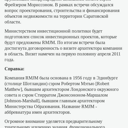
Фрейзером Мориссоном. В рамках встречи обсуждался
вопрос проектирования, строительства и финансирования
объектов недвижимости на территории Саратовской
области.
Министерством инвестиционной политики будет
подготовлен список инвестиционных проектов, которые
будут предложены RMJM. По итогам встречи была
достигнута договоренность о визите архитектора компании
в область. Визит намечен на первую половину апреля 2011
года.
Справка:
Компания RMJM была основана в 1956 году в Эдинбурге
(столице Шотландии) сэром Робертом Мэтью [Robert
Matthew], бывшим архитектором Лондонского окружного
совета и сэром Стирратом Джонсононом-Маршалом
[Johnson-Marshall], бывшим главным архитектором
Министерства Образования. Название RMJM -
аббревиатура имен архитекторов.
Огромное внимание уделяется предварительному
тщательному изучению задания, функционального