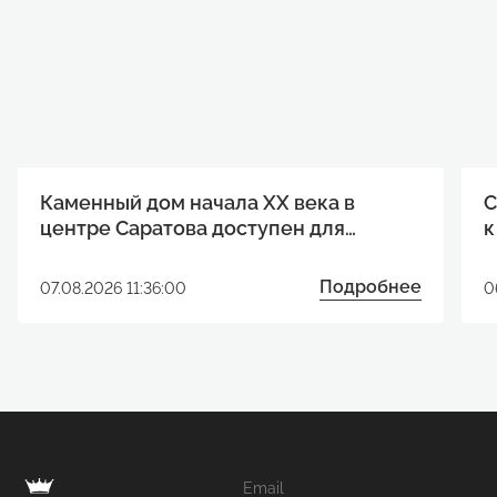
Каменный дом начала XX века в
С
центре Саратова доступен для
к
реализации инвестиционного
р
проекта
Подробнее
07.08.2026 11:36:00
0
Email