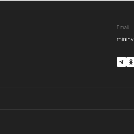
Email
mininv