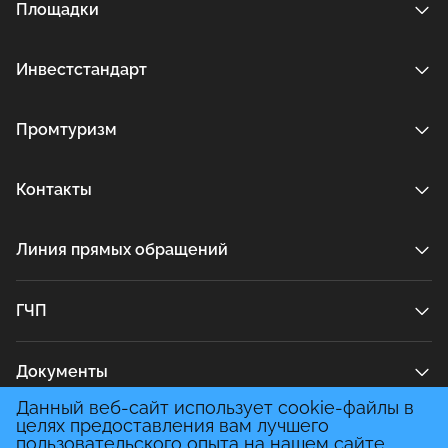
Площадки
Инвестстандарт
Промтуризм
Контакты
Линия прямых обращений
ГЧП
Документы
Данный веб-сайт использует cookie-файлы в
целях предоставления вам лучшего
Медиа
пользовательского опыта на нашем сайте.