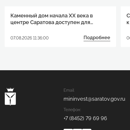
Каменный дом начала XX века в
С
центре Саратова доступен для
к
реализации инвестиционного
р
проекта
Подробнее
07.08.2026 11:36:00
0
Email
mininvest@saratov.gov.ru
Телефон:
+7 (8452) 79 69 96