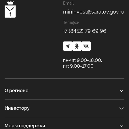
Email
рациональной разработки новых и эксплуатации существующих месторождений в сочетании с использованием минерального сырья и отходов промышленных предприятий области в целях производства необходимого количества строительных материалов и изделий широкой номенклатуры, в том числе отвечающих требованиям мировых стандартов.
mininvest@saratov.gov.ru
Телефон:
+7 (8452) 79 69 96
пн-чт: 9.00-18.00,
пт: 9.00-17.00
О регионе
Инвестору
Меры поддержки