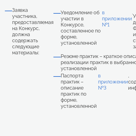
Заявка
Уведомление об
в
.
участника,
У
участии в
приложении
предоставляемая
д
Конкурсе,
№1
на Конкурс,
Ф
составленное по
должна
и
форме,
содержать
с
установленной
следующие
з
материалы:
Резюме практик – краткое опис
реализации практик в выбранн
установленной
Паспорта
в
,
практик –
приложении
со
описание
№3
ин
практик по
форме,
установленной