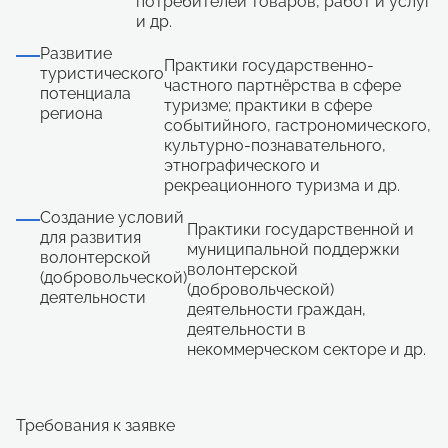
потребителей товаров, работ и услуг
и др.
Развитие
Практики государственно-
туристического
частного партнёрства в сфере
потенциала
туризме; практики в сфере
региона
событийного, гастрономического,
культурно-познавательного,
этнографического и
рекреационного туризма и др.
Создание условий
Практики государственной и
для развития
муниципальной поддержки
волонтерской
волонтерской
(добровольческой)
(добровольческой)
деятельности
деятельности граждан,
деятельности в
некоммерческом секторе и др.
Требования к заявке