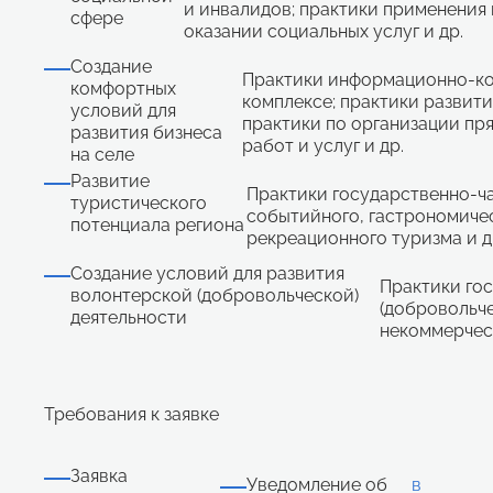
и инвалидов; практики применени
сфере
оказании социальных услуг и др.
Создание
Практики информационно-ко
комфортных
комплексе; практики развит
условий для
практики по организации пр
развития бизнеса
работ и услуг и др.
на селе
Развитие
Практики государственно-ча
туристического
событийного, гастрономичес
потенциала региона
рекреационного туризма и д
Создание условий для развития
Практики го
волонтерской (добровольческой)
(добровольче
деятельности
некоммерческ
Требования к заявке
Заявка
Уведомление об
в