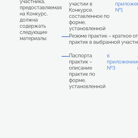
участника,
участии в
приложе
предоставляемая
Конкурсе,
№1
на Конкурс,
составленное по
должна
форме,
содержать
установленной
следующие
Резюме практик – краткое о
материалы:
практик в выбранной участ
Паспорта
в
практик –
приложении
описание
№3
практик по
форме,
установленной