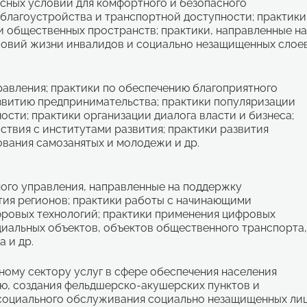
сных условий для комфортного и безопасного
благоустройства и транспортной доступности; практики
и общественных пространств; практики, направленные н
ловий жизни инвалидов и социально незащищенных слое
равления; практики по обеспечению благоприятного
звитию предпринимательства; практики популяризации
сти; практики организации диалога власти и бизнеса;
ствия с институтами развития; практики развития
вания самозанятых и молодежи и др.
ого управления, направленные на поддержку
тия регионов; практики работы с начинающими
фровых технологий; практики применения цифровых
циальных объектов, объектов общественного транспорта
 и др.
ному сектору услуг в сфере обеспечения населения
ю, создания фельдшерско-акушерских пунктов и
 социального обслуживания социально незащищенных ли