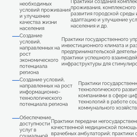
Практики создания комплек
необходимых
проживания, комплексного 
условий проживания
развития городской среды 
и улучшение
адаптацию и улучшение ус
качества жизни
населения и др.
населения
Создание
Практики государственного уп
условий,
инвестиционного климата и ра
направленных на
предпринимательской деятельно
рост
практики успешного взаимодей
экономического
инфраструктуры для стимулиро
потенциала
региона
Создание условий,
Практики государственн
направленных на рост
технологического разви
информационно-
компаниями в сфере ци
технологического
технологий в работе со
потенциала региона
коммунального хозяйства
Обеспечение
Практики передачи негосударствен
доступности
качественной медицинской помощь
услуг в
врачебных амбулаторий; практики
социальной