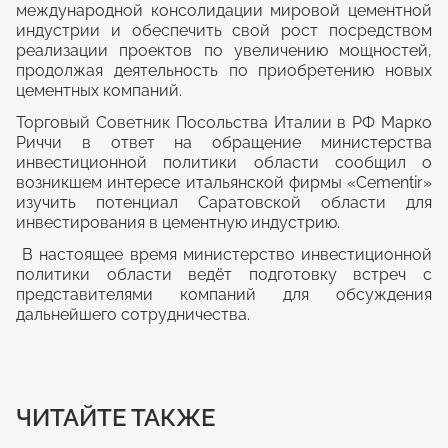
международной консолидации мировой цементной
индустрии и обеспечить свой рост посредством
реализации проектов по увеличению мощностей,
продолжая деятельность по приобретению новых
цементных компаний.
Торговый Советник Посольства Италии в РФ Марко
Риччи в ответ на обращение министерства
инвестиционной политики области сообщил о
возникшем интересе итальянской фирмы «Cеmentir»
изучить потенциал Саратовской области для
инвестирования в цементную индустрию.
В настоящее время министерство инвестиционной
политики области ведёт подготовку встреч с
представителями компаний для обсуждения
дальнейшего сотрудничества.
ЧИТАЙТЕ ТАКЖЕ
Развитие парка им. Ю.А. Гагарина
Соглашение о защите и
Новые инвестиционные проекты в
Модернизация гидротурбин
Субсидия субъектам туристской
Развитие инновационных
Создание благоприятной деловой
ЭКСПЕРТНАЯ СЕТЬ АГЕНТСТВА
Бизнес-инкубатор Саратовской
в г. Саратове
поощрении капиталовложений
рамках постановления
ступени
деятельности на возмещение
предприятий
среды
области