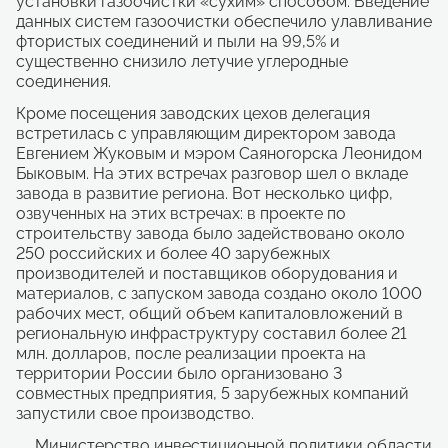
установки газоочистки «сухим» способом. Введение
модернизации сырьевых секторов за счет реализации инновационных программ крупных компаний, которая даст импульс для создания технологических платформ в энергетической сфере и сотрудничеству с ведущими международными компаниями;
данных систем газоочистки обеспечило улавливание
рациональной разработки новых и эксплуатации существующих месторождений в сочетании с использованием минерального сырья и отходов промышленных предприятий области в целях производства необходимого количества строительных материалов и изделий широкой номенклатуры, в том числе отвечающих требованиям мировых стандартов.
фтористых соединений и пыли на 99,5% и
существенно снизило летучие углеродные
соединения.
Кроме посещения заводских цехов делегация
встретилась с управляющим директором завода
Евгением Жуковым и мэром Саяногорска Леонидом
Быковым. На этих встречах разговор шел о вкладе
завода в развитие региона. Вот несколько цифр,
озвученных на этих встречах: в проекте по
строительству завода было задействовано около
250 российских и более 40 зарубежных
производителей и поставщиков оборудования и
материалов, с запуском завода создано около 1000
рабочих мест, общий объем капиталовложений в
региональную инфраструктуру составил более 21
млн. долларов, после реализации проекта на
территории России было организовано 3
совместных предприятия, 5 зарубежных компаний
запустили свое производство.
Министерство инвестиционной политики области