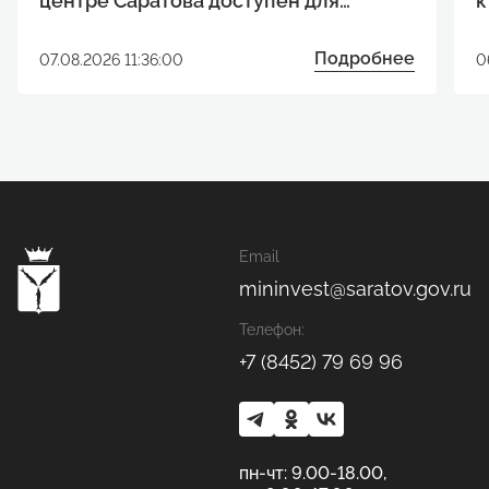
центре Саратова доступен для
к
реализации инвестиционного
р
проекта
Подробнее
07.08.2026 11:36:00
0
Email
mininvest@saratov.gov.ru
Телефон:
+7 (8452) 79 69 96
пн-чт: 9.00-18.00,