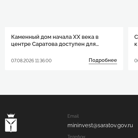
Каменный дом начала XX века в
С
центре Саратова доступен для
к
реализации инвестиционного
р
проекта
Подробнее
07.08.2026 11:36:00
0
Email
mininvest@saratov.gov.ru
Телефон: