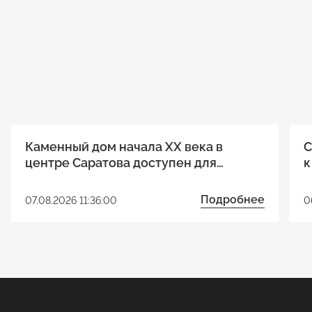
Каменный дом начала XX века в
С
центре Саратова доступен для
к
реализации инвестиционного
р
проекта
Подробнее
07.08.2026 11:36:00
0