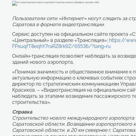
Пользователи сети «Интернет» могут следить за ст
Саратова в формате видеотрансляции.
Сервис доступен на официальном сайте проекта «
«Центральный» в разделе «Трансляция»:
https://ww
FPxuqfT8eqhY7raRZ8rk9Z/65536/?lang=ru
Онлайн-трансляция позволяет наблюдать за возвед
зданий нового аэропорта.
«Понимая значимость и общественное внимание к п
актуальную информацию о ключевых событиях строи
директор по стратегическим коммуникациям Управ
Красиков. – «Видеотрансляция на официальном са
наблюдать за этапами возведения пассажирского те
строительства».
Справка
Строительство нового международного аэропорта
Саратовской области. Возведение аэропортового к
Саратовской области, в 20 км севернее
г. Саратов