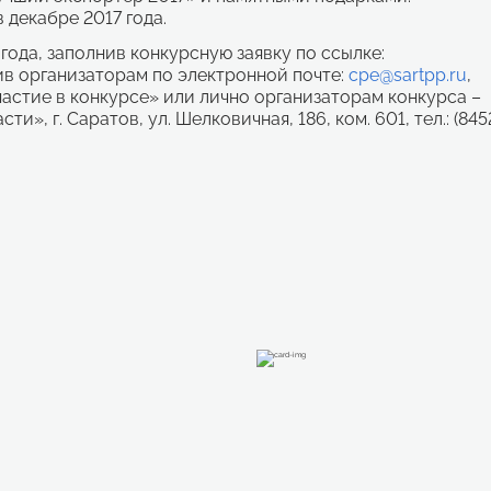
декабре 2017 года.
 года, заполнив конкурсную заявку по ссылке:
в организаторам по электронной почте:
cpe@sartpp.ru
,
частие в конкурсе» или лично организаторам конкурса –
, г. Саратов, ул. Шелковичная, 186, ком. 601, тел.: (845
Вывод конкурентоспособной продукции и производственных услуг области на приоритетные промышленные рынки за счет:
встраивания в глобальные производственные цепочки (например, вхождение и занятие сегментов компонентов, предприятиями, производящими СВЧ-приборы (растущий российский рынок закрытого типа и зарубежный в системах вооружения); электротехническое оборудование (растущий российский рынок); специализированное контрольно-измерительное оборудование (растущий мировой рынок открытого типа); сигнализаторы загазованности;