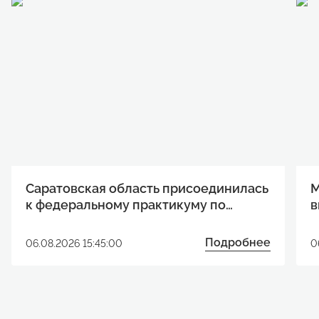
Саратовская область присоединилась
М
к федеральному практикуму по
в
развитию технологических проектов
п
Подробнее
06.08.2026 15:45:00
0