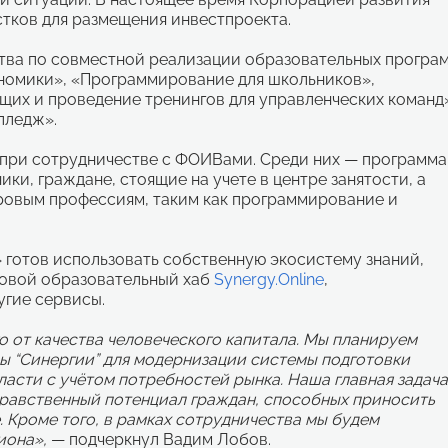
стков для размещения инвестпроекта.
тва по совместной реализации образовательных програ
ономики», «Программирование для школьников»,
их и проведение тренингов для управленческих команд
лледж».
 при сотрудничестве с ФОИВами. Среди них — программа
и, граждане, стоящие на учете в центре занятости, а
овым профессиям, таким как программирование и
 готов использовать собственную экосистему знаний,
ровой образовательный хаб
Synergy.Online
,
угие сервисы.
о от качества человеческого капитала. Мы планируем
ы “Синергии” для модернизации системы подготовки
сти с учётом потребностей рынка. Наша главная задача
нравственный потенциал граждан, способных приносить
. Кроме того, в рамках сотрудничества мы будем
иона»,
— подчеркнул Вадим Лобов.