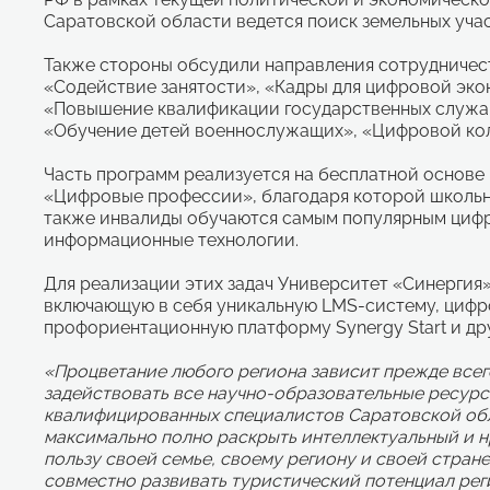
Саратовской области ведется поиск земельных уча
Также стороны обсудили направления сотрудничес
«Содействие занятости», «Кадры для цифровой эк
«Повышение квалификации государственных служащ
«Обучение детей военнослужащих», «Цифровой ко
Часть программ реализуется на бесплатной основе
«Цифровые профессии», благодаря которой школьник
также инвалиды обучаются самым популярным цифр
информационные технологии.
Для реализации этих задач Университет «Синергия»
включающую в себя уникальную LMS-систему, циф
профориентационную платформу Synergy Start и др
«Процветание любого региона зависит прежде всег
задействовать все научно-образовательные ресурс
квалифицированных специалистов Саратовской обла
максимально полно раскрыть интеллектуальный и 
пользу своей семье, своему региону и своей стране
совместно развивать туристический потенциал рег