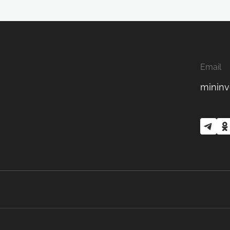
Email
mininv