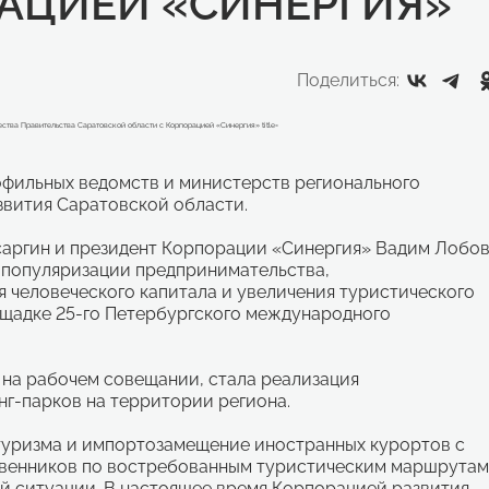
РАЦИЕЙ «СИНЕРГИЯ»
Поделиться:
офильных ведомств и министерств регионального
звития Саратовской области.
саргин и президент Корпорации «Синергия» Вадим Лобо
 популяризации предпринимательства,
 человеческого капитала и увеличения туристического
ощадке 25-го Петербургского международного
на рабочем совещании, стала реализация
нг-парков на территории региона.
 туризма и импортозамещение иностранных курортов с
твенников по востребованным туристическим маршрутам
й ситуации. В настоящее время Корпорацией развития