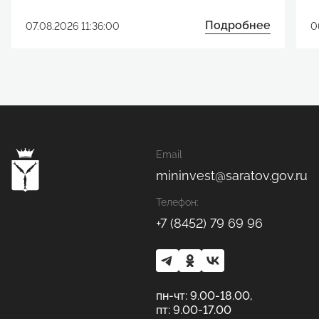
реализации инвестиционного
р
проекта
Подробнее
07.08.2026 11:36:00
0
Email
mininvest@saratov.gov.ru
Телефон:
+7 (8452) 79 69 96
пн-чт: 9.00-18.00,
пт: 9.00-17.00