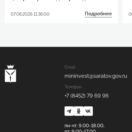
реализации инвестиционного
р
проекта
Подробнее
07.08.2026 11:36:00
0
Email
mininvest@saratov.gov.ru
Телефон:
+7 (8452) 79 69 96
пн-чт: 9.00-18.00,
пт: 9.00-17.00