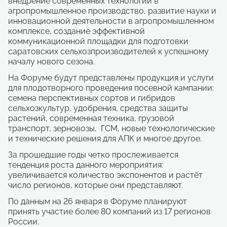
внедрение современных технологий в
агропромышленное производство, развитие науки и
инновационной деятельности в агропромышленном
комплексе, создание эффективной
коммуникационной площадки для подготовки
саратовских сельхозпроизводителей к успешному
началу нового сезона.
На Форуме будут представлены продукция и услуги
для плодотворного проведения посевной кампании:
семена перспективных сортов и гибридов
сельхозкультур, удобрения, средства защиты
растений, современная техника, грузовой
транспорт, зерновозы, ГСМ, новые технологические
и технические решения для АПК и многое другое.
За прошедшие годы четко прослеживается
тенденция роста данного мероприятия:
увеличивается количество экспонентов и растёт
число регионов, которые они представляют.
По данным на 26 января в Форуме планируют
принять участие более 80 компаний из 17 регионов
России.
Развитие парка им. Ю.А. Гагарина
Соглашение о защите и
Новые инвестиционные проекты в
Модернизация гидротурбин
Субсидия субъектам туристской
Развитие инновационных
Создание благоприятной деловой
ЭКСПЕРТНАЯ СЕТЬ АГЕНТСТВА
Бизнес-инкубатор Саратовской
в г. Саратове
поощрении капиталовложений
рамках постановления
ступени
деятельности на возмещение
предприятий
среды
области
правительства рф № 1704
№1-21,24
части затрат на организацию
Местоположение
СЗПК: РФ/Субъект РФ/Инвестор/МО
Наиболее крупные инновационные предприятия
Вывод конкурентоспособной продукции и производственных услуг области на приоритетные промышленные рынки за счет:
ГК «Рубеж»
Саратов, Заводской район
чартерных программ, а также на
Критерии отбора НИП
Типы работ
Кадастровый номер
Объем капиталовложений, если сторона соглашения субъект РФ:
Лидер в России по выпуску систем безопасности
Реализация активной инвестиционной политики и мер по созданию благоприятной деловой среды, включая:
Площадь помещений, предоставляемых по льготным арендным ставкам начинающим предпринимателям:
Объем инвестиций – не менее 50 млн рублей.
Модернизация
Экспертный потенциал экосистемы АСИ направляется на выработку решений и рекомендаций по рискам и возможностям развития отраслей и профессий с влиянием на достижение национальных целей.