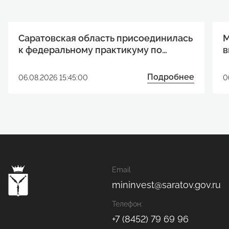
Саратовская область присоединилась
М
к федеральному практикуму по
в
развитию технологических проектов
п
Подробнее
06.08.2026 15:45:00
0
Email
mininvest@saratov.gov.ru
Телефон:
+7 (8452) 79 69 96