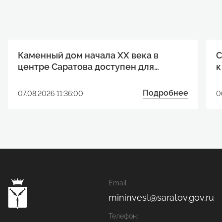
Каменный дом начала XX века в
С
центре Саратова доступен для
к
реализации инвестиционного
р
проекта
Подробнее
07.08.2026 11:36:00
0
Email
mininvest@saratov.gov.ru
Телефон: