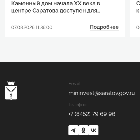
Каменный дом начала XX века в
С
центре Саратова доступен для
к
реализации инвестиционного
р
проекта
Подробнее
07.08.2026 11:36:00
0
Email
mininvest@saratov.gov.ru
Телефон:
+7 (8452) 79 69 96