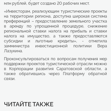
млн рублей, будет создано 20 рабочих мест.
«Инвесторам, реализующим туристические проекты
на территории региона, доступна широкая система
преференций – предоставление земельного участка
в аренду по упрощенной процедуре, снижение
региональной ставки налога на прибыль и ставки
налога на имущество, а также предоставляются
субсидии и льготные кредиты», - отметила
замминистра инвестиционной политики Вера
Лазукина.
Проконсультироваться по вопросам получения мер
поддержки проектов туристической отрасли можно
в Корпорации развития Саратовской области, а
также обратившись через Платформу обратной
связи.
ЧИТАЙТЕ ТАКЖЕ
Развитие парка им. Ю.А. Гагарина
Соглашение о защите и
Новые инвестиционные проекты в
Модернизация гидротурбин
Субсидия субъектам туристской
Развитие инновационных
Создание благоприятной деловой
ЭКСПЕРТНАЯ СЕТЬ АГЕНТСТВА
Бизнес-инкубатор Саратовской