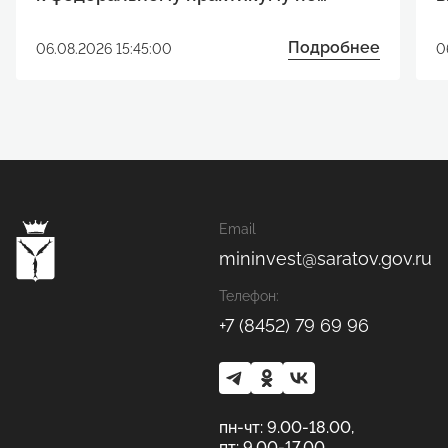
развитию технологических проектов
п
Подробнее
06.08.2026 15:45:00
0
Email
mininvest@saratov.gov.ru
Телефон:
+7 (8452) 79 69 96
пн-чт: 9.00-18.00,
пт: 9.00-17.00