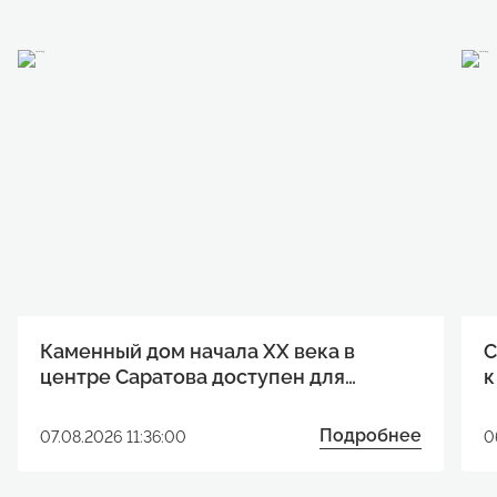
Каменный дом начала XX века в
С
центре Саратова доступен для
к
реализации инвестиционного
р
проекта
Подробнее
07.08.2026 11:36:00
0