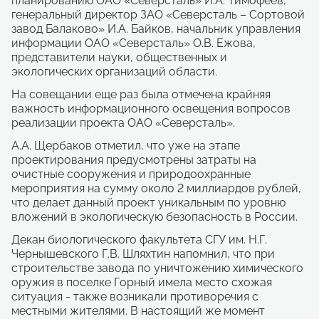
планированию ОАО «Северсталь» И.А. Тимофеев,
генеральный директор ЗАО «Северсталь – Сортовой
завод Балаково» И.А. Байков, начальник управления
информации ОАО «Северсталь» О.В. Ежова,
представители науки, общественных и
экологических организаций области.
На совещании еще раз была отмечена крайняя
важность информационного освещения вопросов
реализации проекта ОАО «Северсталь».
А.А. Щербаков отметил, что уже на этапе
проектирования предусмотрены затраты на
очистные сооружения и природоохранные
мероприятия на сумму около 2 миллиардов рублей,
что делает данный проект уникальным по уровню
вложений в экологическую безопасность в России.
Декан биологического факультета СГУ им. Н.Г.
Чернышевского Г.В. Шляхтин напомнил, что при
строительстве завода по уничтожению химического
оружия в поселке Горный имела место схожая
ситуация - также возникали противоречия с
местными жителями. В настоящий же момент