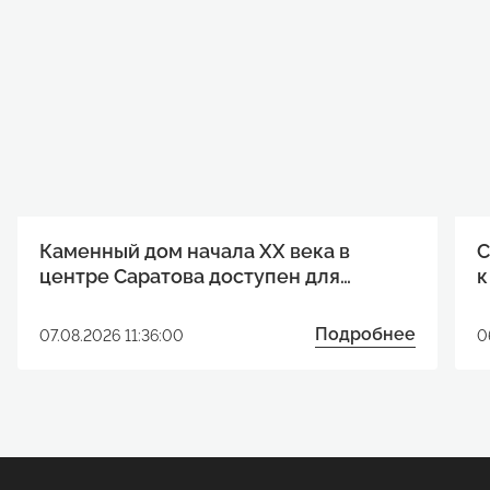
Каменный дом начала XX века в
С
центре Саратова доступен для
к
реализации инвестиционного
р
проекта
Подробнее
07.08.2026 11:36:00
0