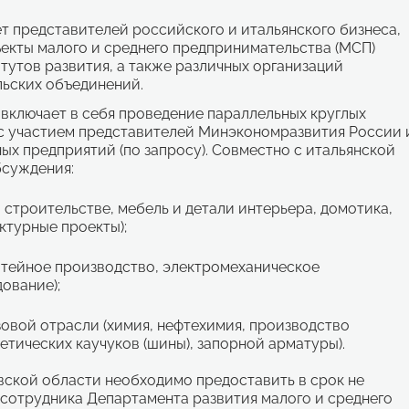
 представителей российского и итальянского бизнеса,
ъекты малого и среднего предпринимательства (МСП)
тутов развития, а также различных организаций
ьских объединений.
 включает в себя проведение параллельных круглых
 (с участием представителей Минэкономразвития России 
х предприятий (по запросу). Совместно с итальянской
бсуждения:
 строительстве, мебель и детали интерьера, домотика,
турные проекты);
итейное производство, электромеханическое
ование);
овой отрасли (химия, нефтехимия, производство
етических каучуков (шины), запорной арматуры).
ской области необходимо предоставить в срок не
с сотрудника Департамента развития малого и среднего