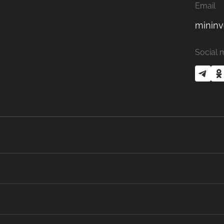
Email
mininv
Social 