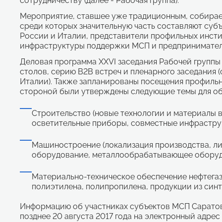
сотрудничеству (далее - Рабочая группа).
Мероприятие, ставшее уже традиционным, собирает
среди которых значительную часть составляют суб
России и Италии, представители профильных инсти
инфраструктуры поддержки МСП и предпринимател
Деловая программа XXVI заседания Рабочей группы
столов, серию В2В встреч и пленарного заседания
Италии). Также запланированы посещения профильны
стороной были утверждены следующие темы для о
Строительство (новые технологии и материалы в
осветительные приборы, совместные инфраструк
Машиностроение (локализация производства, л
оборудование, металлообрабатывающее оборуд
Материально-техническое обеспечение нефтегаз
полиэтилена, полипропилена, продукции из синт
Информацию об участниках субъектов МСП Саратов
позднее 20 августа 2017 года на электронный адре